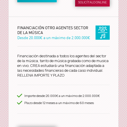
SOLICÍTALO ONLINE
FINANCIACIÓN OTRO AGENTES SECTOR
DE LA MÚSICA
Desde
20.000€
a un máximo de
2.000.000€
Financiación destinada a todos los agentes del sector
de la música, tanto de música grabada como de musica
en vivo. CREA estudiará una financiación adaptada a
las necesidades financieras de cada caso individual.
RELLENA IMPORTE Y PLAZO
Importe desde
20.000€
a un máximo de
2.000.000€
Plazo desde
12
meses a un máximo de 60 meses