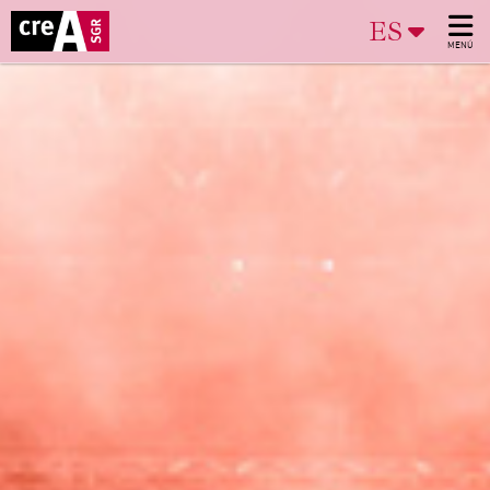
ES
MENÚ