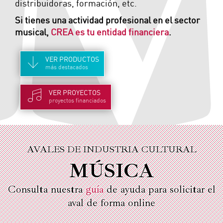
distribuidoras, formación, etc.
Si tienes una actividad profesional en el sector
musical,
CREA es tu entidad financiera
.
VER
PRODUCTOS
más destacados
VER
PROYECTOS
proyectos financiados
AVALES DE INDUSTRIA CULTURAL
MÚSICA
Consulta nuestra
guía
de ayuda para solicitar el
aval de forma online