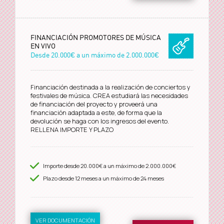
FINANCIACIÓN PROMOTORES DE MÚSICA
EN VIVO
Desde
20.000€
a un máximo de
2.000.000€
Financiación destinada a la realización de conciertos y
festivales de música. CREA estudiará las necesidades
de financiación del proyecto y proveerá una
financiación adaptada a este, de forma que la
devolución se haga con los ingresos del evento.
RELLENA IMPORTE Y PLAZO
Importe desde
20.000€
a un máximo de
2.000.000€
Plazo desde
12
meses a un máximo de 24 meses
VER DOCUMENTACIÓN