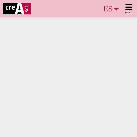
ES
MENÚ